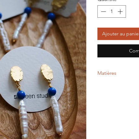
Ajouter au panie
Com
Matières
Perles d’eau douce n
2cm
Perle tchèque bleu 
Pièces métalliques en